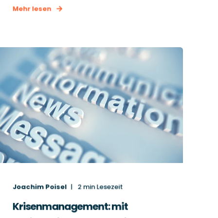
Mehr lesen
Joachim Poisel
2
min Lesezeit
Krisenmanagement: mit