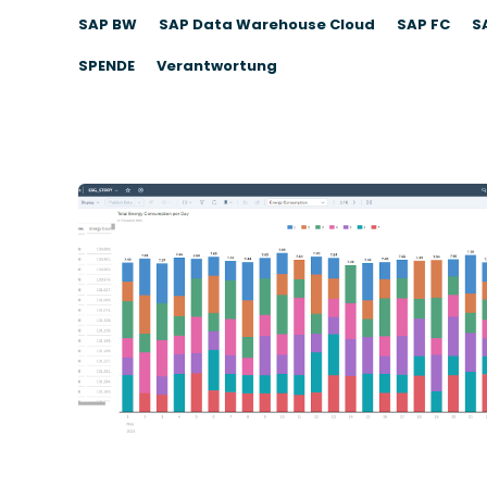
SAP BW
SAP Data Warehouse Cloud
SAP FC
S
SPENDE
Verantwortung