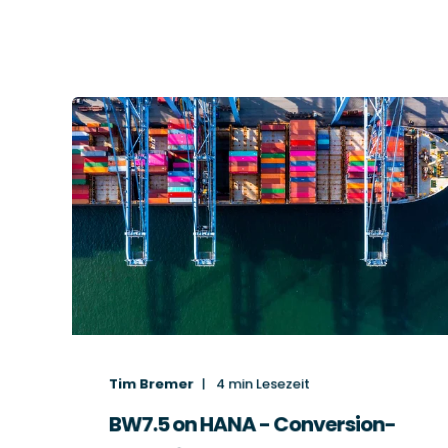
Tim Bremer
4
min Lesezeit
BW7.5 on HANA - Conversion-