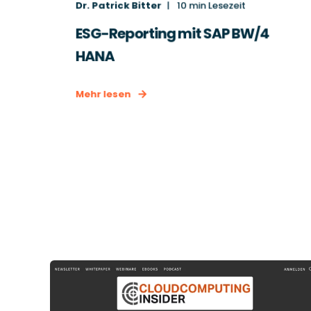
Dr. Patrick Bitter
10
min Lesezeit
ESG-Reporting mit SAP BW/4
HANA
Mehr lesen