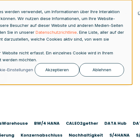
es werden verwendet, um Informationen über Ihre Interaktion
zplanung
Analytics
ESG
SAP Produkte
 können. Wir nutzen diese Informationen, um Ihre Website-
sere Besucher auf dieser Website und anderen Medien-Seiten
den Sie in unserer
Datenschutzrichtlinie
. Eine Liste, aller auf der
rent darzustellen, welche Cookies aktiv sind, von wem sie
ebsite nicht erfasst. Ein einzelnes Cookie wird in Ihrem
g
gt werden möchten.
ie-Einstellungen
Akzeptieren
Ablehnen
ssWarehouse
BW/4 HANA
CALEO2gether
DATA Hub
DAT
ierung
Konzernabschluss
Nachhaltigkeit
S/4HANA
S