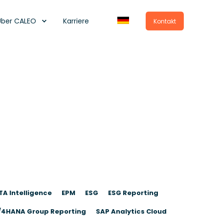
Über CALEO
Karriere
Kontakt
A Intelligence
EPM
ESG
ESG Reporting
/4HANA Group Reporting
SAP Analytics Cloud