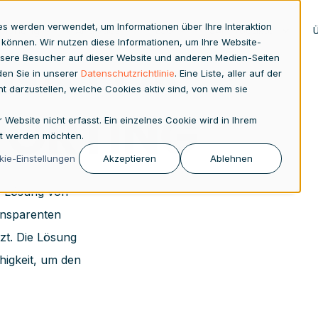
es werden verwendet, um Informationen über Ihre Interaktion
zplanung
Analytics
ESG
SAP Produkte
 können. Wir nutzen diese Informationen, um Ihre Website-
ANA FOR
sere Besucher auf dieser Website und anderen Medien-Seiten
den Sie in unserer
Datenschutzrichtlinie
. Eine Liste, aller auf der
rent darzustellen, welche Cookies aktiv sind, von wem sie
PORTING
ebsite nicht erfasst. Ein einzelnes Cookie wird in Ihrem
gt werden möchten.
ie-Einstellungen
Akzeptieren
Ablehnen
e Lösung von
ansparenten
tzt. Die Lösung
ähigkeit, um den