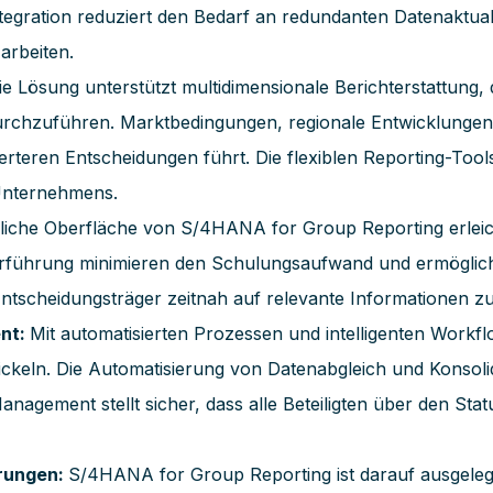
tegration reduziert den Bedarf an redundanten Datenaktualis
arbeiten.
ie Lösung unterstützt multidimensionale Berichterstattung
rchzuführen. Marktbedingungen, regionale Entwicklungen 
dierteren Entscheidungen führt. Die flexiblen Reporting-Too
 Unternehmens.
liche Oberfläche von S/4HANA for Group Reporting erleich
tzerführung minimieren den Schulungsaufwand und ermöglich
Entscheidungsträger zeitnah auf relevante Informationen zu
nt:
Mit automatisierten Prozessen und intelligenten Wor
keln. Die Automatisierung von Datenabgleich und Konsolidi
agement stellt sicher, dass alle Beteiligten über den Statu
erungen:
S/4HANA for Group Reporting ist darauf ausgelegt