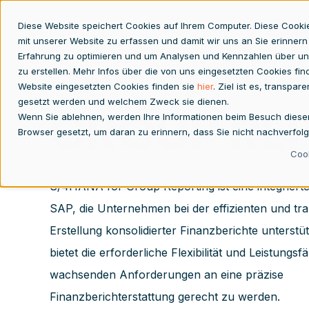
Diese Website speichert Cookies auf Ihrem Computer. Diese Cooki
Konzernabschluss
Finan
mit unserer Website zu erfassen und damit wir uns an Sie erinnern
SAP S/4H
Erfahrung zu optimieren und um Analysen und Kennzahlen über un
zu erstellen. Mehr Infos über die von uns eingesetzten Cookies fin
Website eingesetzten Cookies finden sie
hier
. Ziel ist es, transpa
gesetzt werden und welchem Zweck sie dienen.
GROUP RE
Wenn Sie ablehnen, werden Ihre Informationen beim Besuch dieser W
Browser gesetzt, um daran zu erinnern, dass Sie nicht nachverfol
Cook
S/4HANA for Group Reporting ist eine integriert
SAP, die Unternehmen bei der effizienten und tr
Erstellung konsolidierter Finanzberichte unterstü
bietet die erforderliche Flexibilität und Leistungsf
wachsenden Anforderungen an eine präzise
Finanzberichterstattung gerecht zu werden.