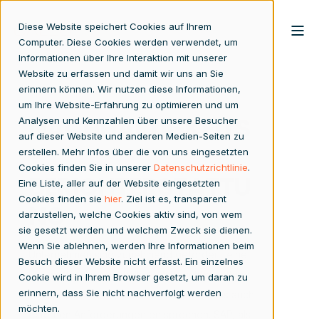
Diese Website speichert Cookies auf Ihrem
Computer. Diese Cookies werden verwendet, um
Informationen über Ihre Interaktion mit unserer
Website zu erfassen und damit wir uns an Sie
erinnern können. Wir nutzen diese Informationen,
um Ihre Website-Erfahrung zu optimieren und um
NACHHALTIGKEITS
Analysen und Kennzahlen über unsere Besucher
auf dieser Website und anderen Medien-Seiten zu
-
erstellen. Mehr Infos über die von uns eingesetzten
Cookies finden Sie in unserer
Datenschutzrichtlinie
.
BERICHTERSTATTU
Eine Liste, aller auf der Website eingesetzten
Cookies finden sie
hier
. Ziel ist es, transparent
NG
darzustellen, welche Cookies aktiv sind, von wem
sie gesetzt werden und welchem Zweck sie dienen.
Wenn Sie ablehnen, werden Ihre Informationen beim
Unternehmen sind zunehmend gefordert, eine
Besuch dieser Website nicht erfasst. Ein einzelnes
Lösung für die Nachhaltigkeitsberichterstattung
Cookie wird in Ihrem Browser gesetzt, um daran zu
erinnern, dass Sie nicht nachverfolgt werden
zu implementieren, die sowohl internen als auch
möchten.
externen Anforderungen entsprechen. SAP, als