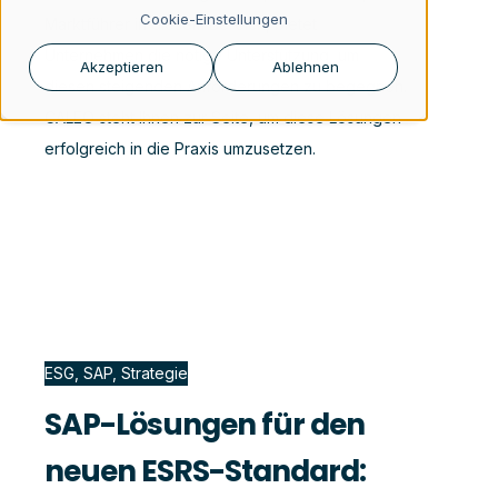
Cookie-Einstellungen
Marktführer in diesem Bereich, bietet
Unternehmen die nötige Unterstützung, um
Akzeptieren
Ablehnen
diesen steigenden Anforderungen zu begegnen.
CALEO steht Ihnen zur Seite, um diese Lösungen
erfolgreich in die Praxis umzusetzen.
ESG, SAP, Strategie
SAP-Lösungen für den
neuen ESRS-Standard: