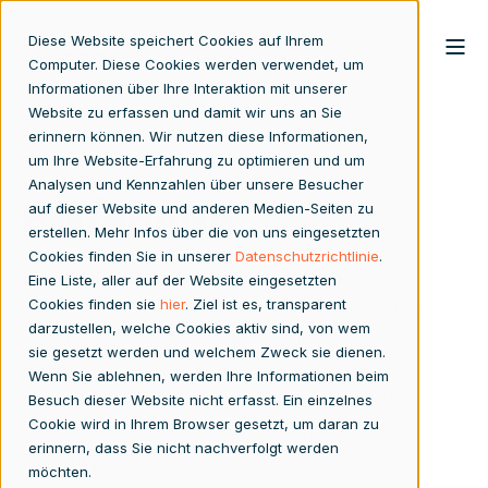
Diese Website speichert Cookies auf Ihrem
Computer. Diese Cookies werden verwendet, um
Informationen über Ihre Interaktion mit unserer
Website zu erfassen und damit wir uns an Sie
erinnern können. Wir nutzen diese Informationen,
um Ihre Website-Erfahrung zu optimieren und um
Analysen und Kennzahlen über unsere Besucher
BW/4HANA
auf dieser Website und anderen Medien-Seiten zu
erstellen. Mehr Infos über die von uns eingesetzten
Cookies finden Sie in unserer
Datenschutzrichtlinie
.
SAP BW/4HANA ist eine moderne Data-Warehouse-
Eine Liste, aller auf der Website eingesetzten
Cookies finden sie
hier
. Ziel ist es, transparent
Lösung, die auf der SAP HANA-In-Memory-Technologie
darzustellen, welche Cookies aktiv sind, von wem
basiert. Sie kombiniert Live-Daten mit historischen
sie gesetzt werden und welchem Zweck sie dienen.
Daten für Echtzeitanalysen und ermöglicht schnelle,
Wenn Sie ablehnen, werden Ihre Informationen beim
fundierte Entscheidungen. Als Nachfolger von SAP BW
Besuch dieser Website nicht erfasst. Ein einzelnes
Cookie wird in Ihrem Browser gesetzt, um daran zu
7.5 on HANA ist die Plattform vollständig in die HANA-
erinnern, dass Sie nicht nachverfolgt werden
Technologie integriert und bietet dadurch eine
möchten.