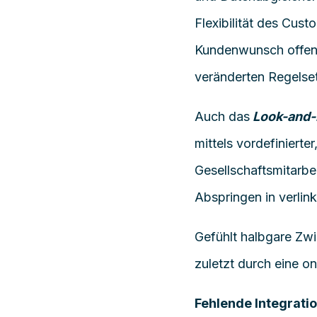
Flexibilität des Cus
Kundenwunsch offen. 
veränderten
Regelse
Auch
das
Look-and-
mittels
vordefinierte
r
Gesellschaftsmitarbei
Abspringen in
verlin
Gefühlt halbgare Zw
zuletzt durch eine on
Fehlende Integrati