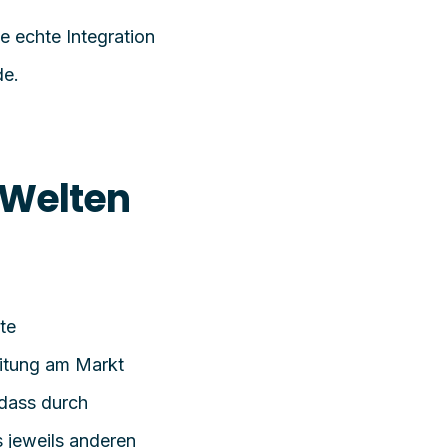
e echte Integration
rde.
 Welten
te
eitung am Markt
 dass durch
s jeweils anderen