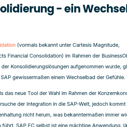
olidierung - ein Wechse
idation
(vormals bekannt unter
Cartesis
Magnitude
,
cts
Financial Consolidation
) im Rahmen der
BusinessO
o der Konsolidierungslösungen aufgenommen wurde, gl
n SAP gewissermaßen einem Wechselbad der Gefühle.
ls das neue Tool der Wahl im Rahmen der Konzernkons
rsuche der Integration
in die SAP-Welt
, jedoch kommt
enhaltung nicht herum, was bekanntermaßen immer wie
 führt.
SAP FC
selbst
ist eine mächtige Anwendung
, 