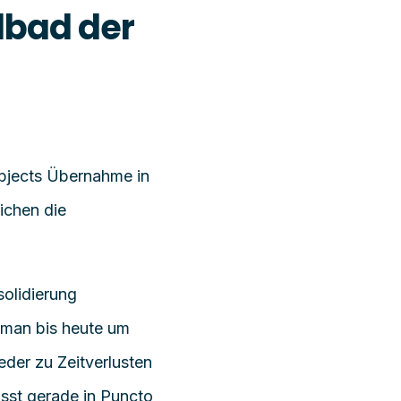
lbad der
bjects
Übernahme
in
ichen die
olidierung
 man
bis heute
um
der zu Zeitverlusten
lässt gerade in Puncto