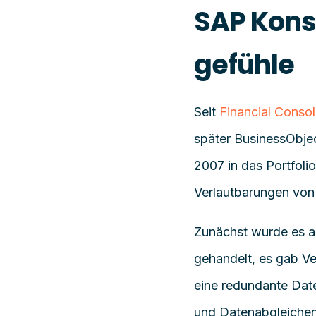
SAP Kons
gefühle
Seit
Financial Consol
später
BusinessObje
2007
in das Portfoli
Verlautbarungen vo
Zunächst wurde es a
gehandelt, es gab Ve
eine redundante Dat
und Datenabgleichen