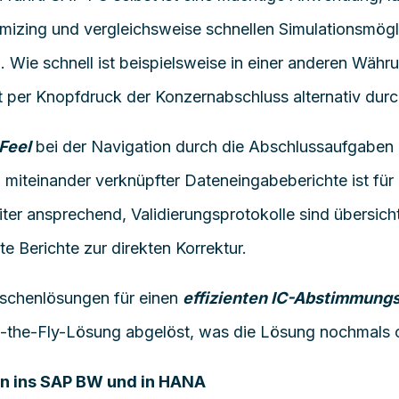
tomizing und vergleichsweise schnellen Simulationsmög
Wie schnell ist beispielsweise in einer anderen Währ
t
per Knopfdruck der Konzernabschluss alternativ dur
Feel
bei der Navigation durch die Abschlussaufgaben
,
miteinander verknüpft
er
Dateneingabeberichte
ist für
ter
ansprechend,
Validierungsprotokolle sind übersich
kte Berichte
zur direkten Korrektur
.
ischenlösungen für einen
effizienten IC-Abstimmung
-
the
-Fly-Lösung abgelöst, was
die Lösung nochmals o
on ins SAP BW und in HANA