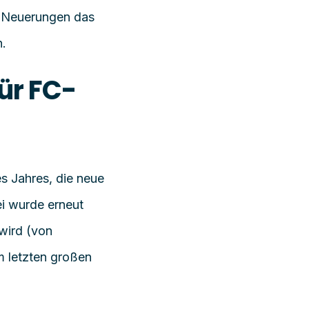
d Neuerungen das
n.
ür FC-
es Jahres, die neue
ei wurde erneut
wird (von
m letzten großen